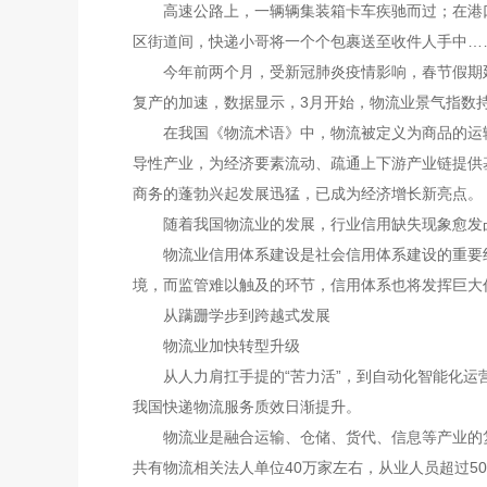
高速公路上，一辆辆集装箱卡车疾驰而过；在港口
区街道间，快递小哥将一个个包裹送至收件人手中…
今年前两个月，受新冠肺炎疫情影响，春节假期延
复产的加速，数据显示，3月开始，物流业景气指数
在我国《物流术语》中，物流被定义为商品的运输
导性产业，为经济要素流动、疏通上下游产业链提供
商务的蓬勃兴起发展迅猛，已成为经济增长新亮点。
随着我国物流业的发展，行业信用缺失现象愈发凸显
物流业信用体系建设是社会信用体系建设的重要组
境，而监管难以触及的环节，信用体系也将发挥巨大
从蹒跚学步到跨越式发展
物流业加快转型升级
从人力肩扛手提的“苦力活”，到自动化智能化运营
我国快递物流服务质效日渐提升。
物流业是融合运输、仓储、货代、信息等产业的复
共有物流相关法人单位40万家左右，从业人员超过50