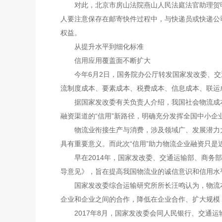
对此，北京市房山法院燕山人民法庭法官助理贺明
人要注意保存在邮寄快件过程中，与快递员或快递公
权益。
从提升水平到细化标准
信用应用覆盖面不断扩大
今年6月2日，国务院办公厅转发国家发改委、交
流制度成本、要素成本、税费成本、信息成本、联运
据国家发改委有关负责人介绍，我国社会物流成本水平
融资渠道的“信用”新路径，明确充分发挥全国中小企
物流业衔接生产与消费，涉及领域广、发展潜力大
具有重要意义。而此次“信用”助力物流企业融资只
早在2014年，国家发改委、交通运输部、商务部
导意见》，旨在提高我国物流业的诚信意识和信用水
国家发改委综合运输研究所所长汪鸣认为，物流本
企业和企业之间的合作，降低在企业合作、扩大规模
2017年8月，国家发改委会同人民银行、交通运