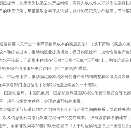
星提示，如果因为快递丢失产生纠纷，寄件人或收件人可以依法选择协
司的聊天记录，尽量采取文字形式沟通，并对聊天记录进行截屏，同时要
通运输部《关于进一步降低物流成本的实施意见》（以下简称《实施方案
成本和综合成本，推动物流业提质增效，提升物流效率，加快恢复生产生
较高，问题集中体现在“三难”“三多”“三低”“三不畅”上，融资难就
业融资综合信用服务平台作用，推广“信易贷”模式。
、带动作用强，推动物流降本增效对促进产业结构调整和区域协调发展
是近年来各部门通过信用手段解决物流业问题的一个缩影。
、国家铁路局、中国民航局、国家邮政局及国家标准化管理委员会等七部
平，规范市场竞争秩序，实现健康可持续发展。
身需要调节从采购到生产到销售各个环节企业之间的关系，而这种关系
，以及信息化和网络化发展过程当中的交易成本。“没有诚信体系的建立，
输部、国家邮政局等20部门联合签署了《关于对运输物流行业严重违法失