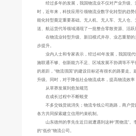
经过多年的发展，我国物流业不仅对产业升级、流
时，近年来，科技应用引领物流业数字化转型的趋势
能化转型奠定重要基础。无人机、无人车、无人仓、
送、航运货代等领域涌现了一批整合零散资源、活跃
在物流业转型升级、新旧模式并存、业态重塑的关
步提升。
业内人士和专家表示，经过40年发展，我国现代
施联通不够、创新能力不足、区域发展不协调等不平
的差距，“物流强国”的建设目标还有很长的路要走
升级。同时，对于降低社会物流成本，提高物流效率
从草莽发展到愈加规范
在成长过程中不断蜕变
不多交钱货就消失；物流专线公司跑路，商户货款
各方共同探索建立信用约束机制。
山东德州的李先生近日就遭遇到这种“黑物流”。李
的“低价”物流公司。