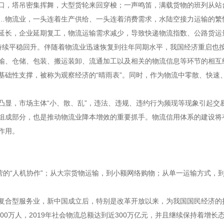
，塔吊密集挥舞，大型货轮来回穿梭；一声鸣笛，满载货物的班列从站
…物流业，一头连着生产供给、一头连着消费需求，水陆空接力运输的繁
长，企业延期复工，物流运输需求减少，导致快递物流指数、公路货运
持续平稳回升。伴随着物流业迅速恢复到往年同期水平，我国经济重启也按
、仓储、包装、搬运装卸、流通加工以及相关的物流信息等环节的相互
基础性支撑，被称为观察经济的“晴雨表”。同时，作为物流中零散、快速
，市场主体“小、散、乱”，违法、违规、违约行为频现等现象引起交
成部分，也是推动物流业降本增效的重要抓手。物流信用体系的建设将
作用。
的“人机协作”；从大宗货物运输，到小额网络购物；从单一运输方式，
合型服务业，新中国成立后，特别是改革开放以来，为我国国民经济的
00万人，2019年社会物流总额达到近300万亿元，并且继续保持着增长