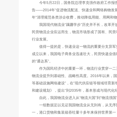
今年5月22日，国务院总理李克强作政府工作报告
告——2014年“促进物流配送、快递业和网络购物发
年“清理规范各类涉企收费，推动降低用能、用网和
我国现代物流业“蹒跚学步”历史并不长，改革开放
民营物流企业应运而生，物流市场形成了国有、民营
行业发展。
值得一提的是，快递业这一物流的重要分支异军突起
成立以来，我国电子商务业迅速壮大，民营快递业借
的“通达系”。
作为国民经济中的重要一环，物流行业贯穿一二三产业
物流业提升到基础性、战略性高度。2016年以来，
等基础设施网络建设”，在“现代供应链等领域培育新
和建设规划》，提出“到2035年，基本形成与现代化
自此，我国物流业进入从“物流大国”到“物流强国
一组数据足以见证我国物流业从无到有，从无序到有序
一，港口货物和集装箱吞吐量十多年来保持世界第一，