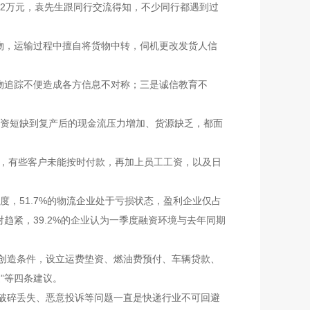
2万元，袁先生跟同行交流得知，不少同行都遇到过
物，运输过程中擅自将货物中转，伺机更改发货人信
物追踪不便造成各方信息不对称；三是诚信教育不
资短缺到复产后的现金流压力增加、货源缺乏，都面
，有些客户未能按时付款，再加上员工工资，以及日
，51.7%的物流企业处于亏损状态，盈利企业仅占
对趋紧，39.2%的企业认为一季度融资环境与去年同期
创造条件，设立运费垫资、燃油费预付、车辆贷款、
”等四条建议。
破碎丢失、恶意投诉等问题一直是快递行业不可回避