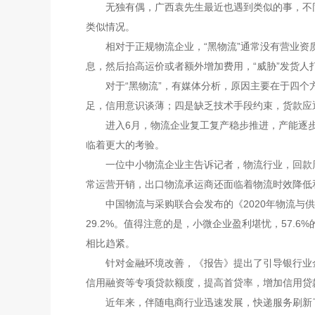
无独有偶，广西袁先生最近也遇到类似的事，不同的
类似情况。
相对于正规物流企业，“黑物流”通常没有营业资质
息，然后抬高运价或者额外增加费用，“威胁”发货
对于“黑物流”，有媒体分析，原因主要在于四个方
足，信用意识谈薄；四是缺乏技术手段约束，货款应
进入6月，物流企业复工复产稳步推进，产能逐步恢
临着更大的考验。
一位中小物流企业主告诉记者，物流行业，回款周
常运营开销，出口物流承运商还面临着物流时效降低
中国物流与采购联合会发布的《2020年物流与供
29.2%。值得注意的是，小微企业盈利堪忧，57.
相比趋紧。
针对金融环境改善，《报告》提出了引导银行业金
信用融资等专项贷款额度，提高首贷率，增加信用贷
近年来，伴随电商行业迅速发展，快递服务刷新了