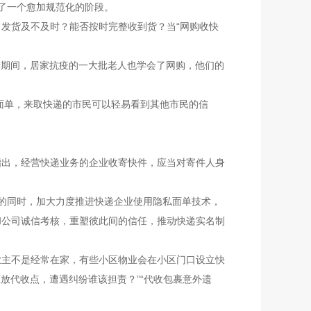
了一个愈加规范化的阶段。
。发货及不及时？能否按时完整收到货？当“网购收快
期间，居家抗疫的一大批老人也学会了网购，他们的
面单，来取快递的市民可以轻易看到其他市民的信
指出，经营快递业务的企业收寄快件，应当对寄件人身
的同时，加大力度推进快递企业使用隐私面单技术，
和公司诚信考核，重塑彼此间的信任，推动快递实名制
业主不是经常在家，有些小区物业会在小区门口设立快
放代收点，遭遇纠纷谁该担责？”“代收包裹意外遗