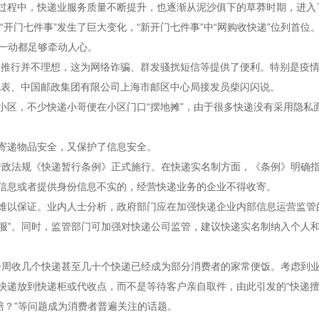
过程中，快递业服务质量不断提升，也逐渐从泥沙俱下的草莽时期，进入
开门七件事”发生了巨大变化，“新开门七件事”中“网购收快递”位列首位
举一动都足够牵动人心。
推行并不理想，这为网络诈骗、群发骚扰短信等提供了便利。特别是疫情
代表、中国邮政集团有限公司上海市邮区中心局接发员柴闪闪说。
，不少快递小哥便在小区门口“摆地摊”，由于很多快递没有采用隐私
递物品安全，又保护了信息安全。
行政法规《快递暂行条例》正式施行。在快递实名制方面，《条例》明确
信息或者提供身份信息不实的，经营快递业务的企业不得收寄。
以保证。业内人士分析，政府部门应在加强快递企业内部信息运营监管
护服”。同时，监管部门可加强对快递公司监管，建议快递实名制纳入个人
一周收几个快递甚至几十个快递已经成为部分消费者的家常便饭。考虑到
快递放到快递柜或代收点，而不是等待客户亲自取件，由此引发的“快递擅
赔？”等问题成为消费者普遍关注的话题。