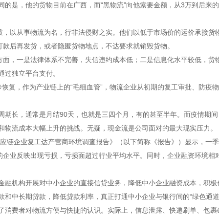
是，他的货物目前在广西，而“黑物流”向他索要金额，从3万到后来的
，以从事物流为名，行非法侵财之实。他们以低于市场价的运价承接货
人打款后再发货，或者隐匿货物地点，不达要求就销毁货物。
面，一是法律体系不完善，失信违约成本低；二是信息化水平较低，货
通过独立平台支付。
复，作为产业链上的“毛细血管”，物流企业从初期的复工审批、防疫物
期长，通常是月结90天，也就是三四个月，有的甚至半年。而疫情期间
和物流成本大幅上升的挑战。无疑，现金流是公司面对的最大现实压力。
应链企业复工达产营商环境调查报告》（以下简称《报告》）显示，一季度
6%的企业反映出现亏损，亏损面超过行业平均水平。同时，企业融资环境相
融机构开展对中小企业的直接信贷业务，降低中小企业融资成本，积极
款和中长期贷款，降低贷款利率，真正打通中小企业与银行间的“绿色通道
消费者对物流方便与快捷的认识。实际上，信息泄露、快递刷单、包裹