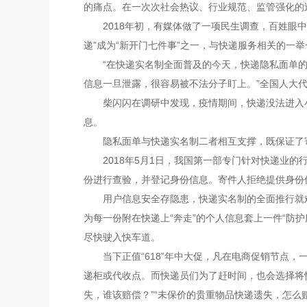
的痛点。在一次次社会热议、行业规范、监管强化的
2018年初，有媒体做了一项民生调查，百姓眼中“
递”成为“新开门七件事”之一，与快递服务相关的一
“在快递实名制全面普及的今天，快递隐私面单的
信息一旦泄露，很容易被不法分子盯上。”全国人大
柴闪闪在调研中发现，疫情期间，快递没法进入小区
息。
隐私面单与快递实名制二者相互支撑，既保证了寄
2018年5月1日，我国第一部专门针对快递业的
份进行查验，并登记身份信息。寄件人拒绝提供身份
用户信息安全存隐患，快递实名制的全面推行就难
为每一份附在快递上“奔走”的个人信息套上一件“防
尽快驶入快车道。
当下正值“618”年中大促，凡在电商促销节点，
递柜或代收点。而快递员们为了赶时间，也会选择将
失，谁该赔偿？”“未保价的贵重物品快递遗失，怎么