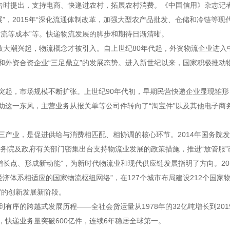
时提出，支持电商、快递进农村，拓展农村消费。《中国信用》杂志记者注
展”，2015年“深化流通体制改革，加强大型农产品批发、仓储和冷链等现
物流等成本”等。快递物流发展的脚步和期待日渐清晰。
大潮兴起，物流概念才被引入。自上世纪80年代起，外资物流企业进入
和外资合资企业“三足鼎立”的发展态势。进入新世纪以来，国家积极推动
，市场规模不断扩张。上世纪90年代初，早期民营快递企业显现雏形，
助这一东风，主营业务从报关单等公司件转向了“淘宝件”以及其他电子商
，是促进供给与消费相匹配、相协调的核心环节。2014年国务院发布的
国务院及政府有关部门密集出台支持物流业发展的政策措施，推进“放管服”改
增长点、形成新动能”，为新时代物流业和现代供应链发展指明了方向。2
经济体系相适应的国家物流枢纽网络”，在127个城市布局建设212个国家
”的创新发展新阶段。
的跨越式发展历程——全社会货运量从1978年的32亿吨增长到2019
快递业务量突破600亿件，连续6年稳居全球第一。