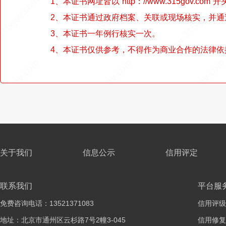
1、本证书网址皆以“http：//www.315gov.com”开
2、本证书通过政府档案、关联或现场核实，并
3、本证书一年例行核实一次。
4、本证书仅供参考，不得作为商业合作的法律依
关于我们
信息公示
信用评定
联系我们
平台服
免费咨询电话：13521371083
信用评级
地址：北京市通州区云杉路7号2幢3-045
信用修复