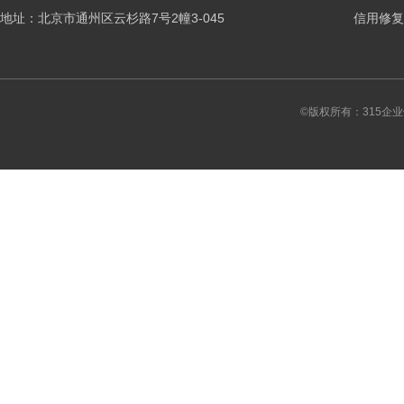
地址：北京市通州区云杉路7号2幢3-045
信用修复
©版权所有：315企