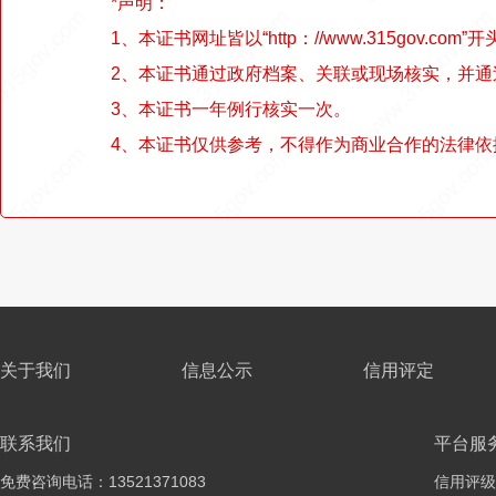
*声明：
1、本证书网址皆以“http：//www.315gov.com”开
2、本证书通过政府档案、关联或现场核实，并
3、本证书一年例行核实一次。
4、本证书仅供参考，不得作为商业合作的法律依
关于我们
信息公示
信用评定
联系我们
平台服
免费咨询电话：13521371083
信用评级