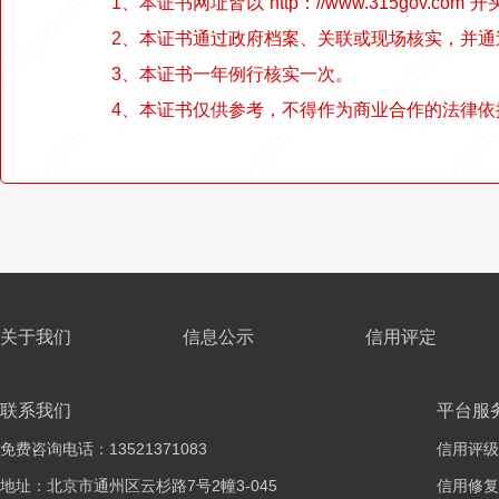
1、本证书网址皆以“http：//www.315gov.com”开
2、本证书通过政府档案、关联或现场核实，并
3、本证书一年例行核实一次。
4、本证书仅供参考，不得作为商业合作的法律依
关于我们
信息公示
信用评定
联系我们
平台服
免费咨询电话：13521371083
信用评级
地址：北京市通州区云杉路7号2幢3-045
信用修复