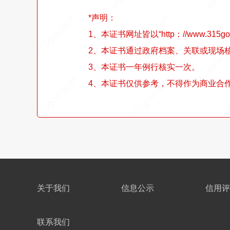
*声明：
1、本证书网址皆以“http：//www.315go
2、本证书通过政府档案、关联或现场
3、本证书一年例行核实一次。
4、本证书仅供参考，不得作为商业合
关于我们
信息公示
信用评
联系我们