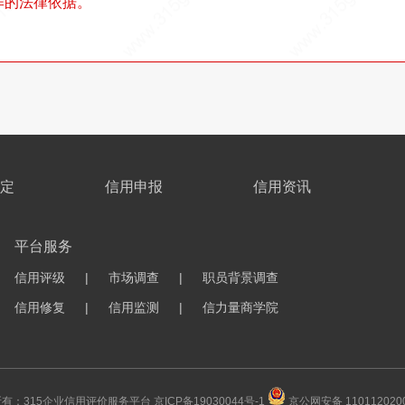
作的法律依据。
定
信用申报
信用资讯
平台服务
信用评级
|
市场调查
|
职员背景调查
信用修复
|
信用监测
|
信力量商学院
所有：315企业信用评价服务平台
京ICP备19030044号-1
京公网安备 110112020